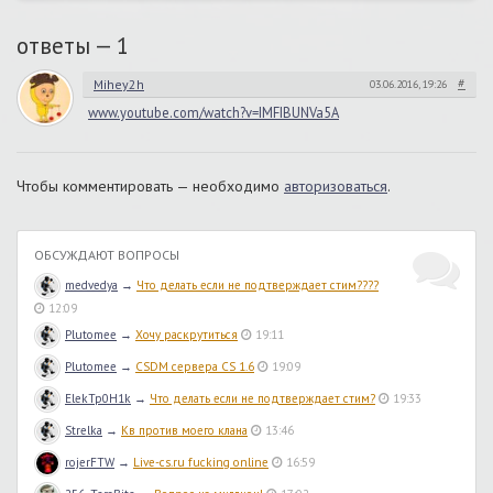
ответы —
1
#
Mihey2h
03.06.2016, 19:26
www.youtube.com/watch?v=IMFIBUNVa5A
Чтобы комментировать — необходимо
авторизоваться
.
ОБСУЖДАЮТ ВОПРОСЫ
medvedya
→
Что делать если не подтверждает стим????
12:09
Plutomee
→
Хочу раскрутиться
19:11
Plutomee
→
CSDM сервера CS 1.6
19:09
ElekTp0H1k
→
Что делать если не подтверждает стим?
19:33
Strelka
→
Кв против моего клана
13:46
rojerFTW
→
Live-cs.ru fucking online
16:59