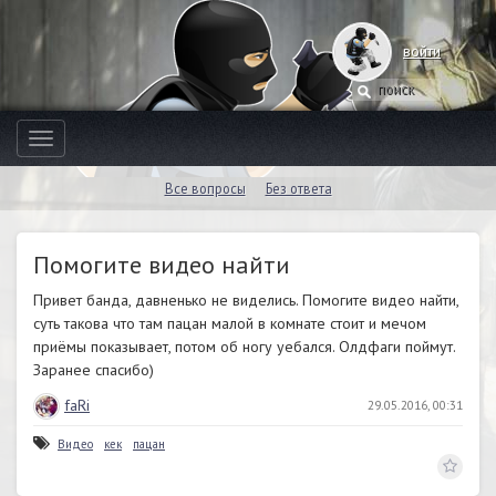
войти
Toggle
navigation
Все вопросы
Без ответа
Помогите видео найти
Привет банда, давненько не виделись. Помогите видео найти,
суть такова что там пацан малой в комнате стоит и мечом
приёмы показывает, потом об ногу уебался. Олдфаги поймут.
Заранее спасибо)
faRi
29.05.2016, 00:31
Видео
кек
пацан