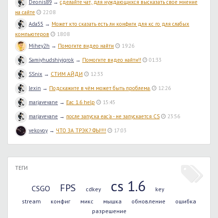
Deonis89
→
сделайте чат, для нуждающихся высказать свое мнение
на сайте
22:08
Ada55
→
Может кто сказать есть ли конфиги для кс го для слабых
компьютеров
18:08
Mihey2h
→
Помогите видео найти
19:26
Samiyhudshiyigrok
→
Помогите видео найти!!
01:33
SSnix
→
СТИМ АЙДИ
12:33
lexin
→
Подскажите в чём может быть проблема.
12:26
marjavevane
→
Eac 1.6 help
15:45
marjavevane
→
после запуска eac'а - не запускается CS
23:56
vekovoy
→
ЧТО ЗА ТРЭК? ФЫ!!!!
17:03
ТЕГИ
cs 1.6
FPS
CSGO
cdkey
key
stream
конфиг
микс
мышка
обновление
ошибка
разрешение