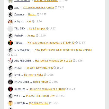
256_TeraBite
→
Вопрос на миллион!
17:02
vmt
→
Кто умеет мувики делать
23:22
Dunzee
→
Unban
00:57
mAqqq
→
Кик
18:36
TRUENO
→
Cs 1.6 вопрос
17:57
PashaM
→
Акадо
19:49
Tapster
→
Не получается активировать STEAM ID
20:35
rahatovgamer
→
Help ребят хелп какая то фигня справа экрана
12:12
ANdREZOREd
→
Настройка windows 10 и cs 1.6
03:56
Pnatyk
→
кикает EasyAntiCheat
15:23
krnd
→
Помогите Hellp
14:36
PA1NZOREd
→
helpa rebyat
02:01
rojerFTW
→
помогите пожалуйста с игрой
23:24
vZoTT
→
PLEASE HELP 100R QIWI
14:51
Mihey2h
→
где скачать EAC
10:21