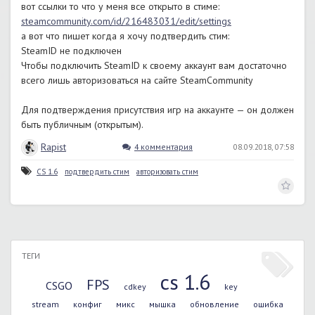
вот ссылки то что у меня все открыто в стиме:
steamcommunity.com/id/216483031/edit/settings
а вот что пишет когда я хочу подтвердить стим:
SteamID не подключен
Чтобы подключить SteamID к своему аккаунт вам достаточно
всего лишь авторизоваться на сайте SteamCommunity
Для подтверждения присутствия игр на аккаунте — он должен
быть публичным (открытым).
Rapist
4 комментария
08.09.2018, 07:58
CS 1.6
подтвердить стим
авторизовать стим
ТЕГИ
cs 1.6
FPS
CSGO
cdkey
key
stream
конфиг
микс
мышка
обновление
ошибка