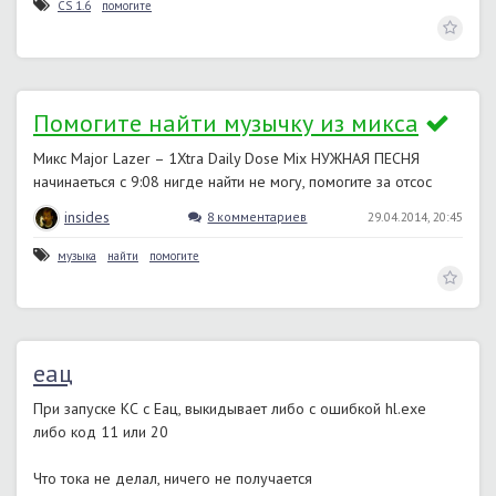
CS 1.6
помогите
Помогите найти музычку из микса
Микс Major Lazer – 1Xtra Daily Dose Mix НУЖНАЯ ПЕСНЯ
начинаеться с 9:08 нигде найти не могу, помогите за отсос
insides
8 комментариев
29.04.2014, 20:45
музыка
найти
помогите
еац
При запуске КС с Еац, выкидывает либо с ошибкой hl.exe
либо код 11 или 20
Что тока не делал, ничего не получается