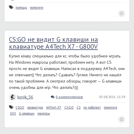
помощь
помогите
CS:GO не видит G клавиши на
клавиатуре A4Tech X7 - G800V
Купил клаву специально для кс, чтобы было удобнее играть.
На Windows макросы работают, проблем нету. А вот CS
просто не видит G клавиши. Написал в поддержку A4Tech, они
не отвечают(( Что делать? Сдавать? Гуглил. Ничего не нашёл
по такой проблеме. А смотрел обзоры, говорят — G клавиши
очень удобны для игр. Что делать?(((
korjik_56
0 комментариев
05.08.2015, 11:39
CSGO
клавиатура
A4Tech X7
CS:GO
CS
не работает
помогите
SOS
G клавиши
макросы