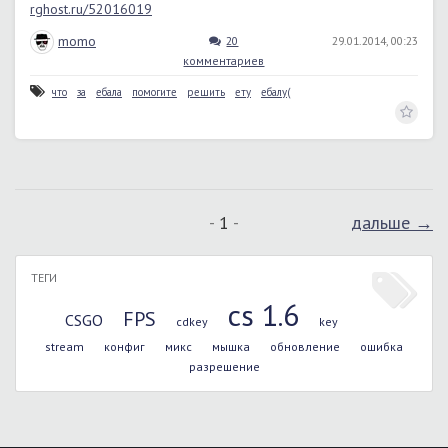
rghost.ru/52016019
momo
20
29.01.2014, 00:23
комментариев
что
за
ебала
помогите
решить
ету
ебалу(
1
дальше →
ТЕГИ
cs 1.6
FPS
CSGO
cdkey
key
stream
конфиг
микс
мышка
обновление
ошибка
разрешение