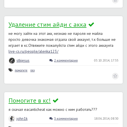
Удаление стим айди с акка
не могу зайти на этот акк, незнаю не пароля не майла
просто девочка знакомая отдала свой аккаунт, т.к больше не
играет в кс.Отвяжите пожалуйста стим айди с этого аккаунта
live-cs.ru/people/alenka123/
stkjesus
2 комментария
03.10.2014, 17:55
помогите
плз
Помогите в кс!
я скачал eacanticheat как можно с ним работать???
john1k
3 комментария
18.06.2014, 08:30