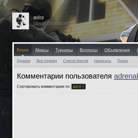
войти
зарегистрироваться
Блоги
Миксы
Турниры
Вопросы
Объявления
Лучшее
Все подряд
Список блогов
Написать
Поиск
Комментарии пользователя
adrenaL
Сортировать комментарии по:
дате ↑