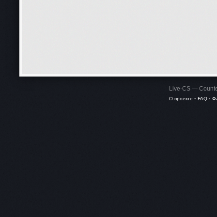
Live-CS — Counte
О проекте
•
FAQ
•
Ф