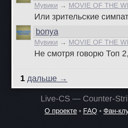
Мувики
→
MOVIE OF THE WE
Или зрительские симпа
bonya
Мувики
→
MOVIE OF THE WE
Не смотря говорю Топ 2
1
дальше →
Live-CS — Counter-St
О проекте
•
FAQ
•
Фан-кл