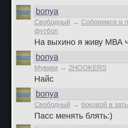
bonya
Свободный
→
Соберемся и п
футбол
На выхино я живу МВА 
bonya
Мувики
→
2HOOKERS
Найс
bonya
Свободный
→
боковой в зат
Пасс менять блять:)