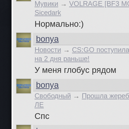
Мувики
→
VOLRAGE [BF3 M
Sicedark
Нормально:)
bonya
Новости
→
CS:GO поступила
на 2 дня раньше!
У меня глобус рядом
bonya
Свободный
→
Прошла жереб
ЛЕ
Спс