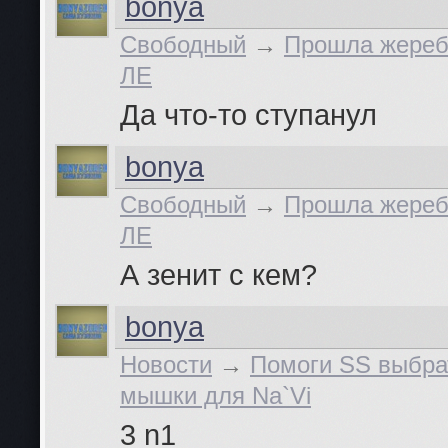
bonya
Свободный
→
Прошла жереб
ЛЕ
Да что-то ступанул
bonya
Свободный
→
Прошла жереб
ЛЕ
А зенит с кем?
bonya
Новости
→
Помоги SS выбра
мышки для Na`Vi
3 n1