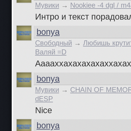
Мувики
→
Nookiee -4 dgl / m
Интро и текст порадова
bonya
Свободный
→
Любишь крути
Валяй =D
Ааааххахахахахаххаха
bonya
Мувики
→
CHAIN OF MEMOR
dESP
Nice
bonya