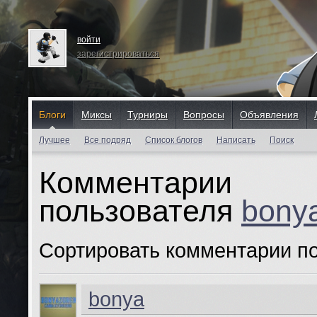
войти
зарегистрироваться
Блоги
Миксы
Турниры
Вопросы
Объявления
Лучшее
Все подряд
Список блогов
Написать
Поиск
Комментарии
пользователя
bony
Сортировать комментарии п
bonya