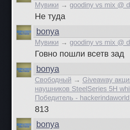
Мувики
→
goodiny vs mix @ 
Не туда
bonya
Мувики
→
goodiny vs mix @ 
Говно пошли всетв зад
bonya
Свободный
→
Giveaway акц
наушников SteelSeries 5H whi
Победитель - hackerindaworld
813
bonya