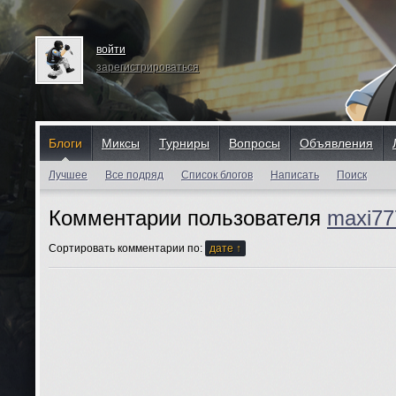
войти
зарегистрироваться
Блоги
Миксы
Турниры
Вопросы
Объявления
Лучшее
Все подряд
Список блогов
Написать
Поиск
Комментарии пользователя
maxi77
Сортировать комментарии по:
дате ↑