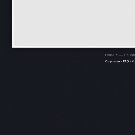
Live-CS — Counte
О проекте
•
FAQ
•
Ф