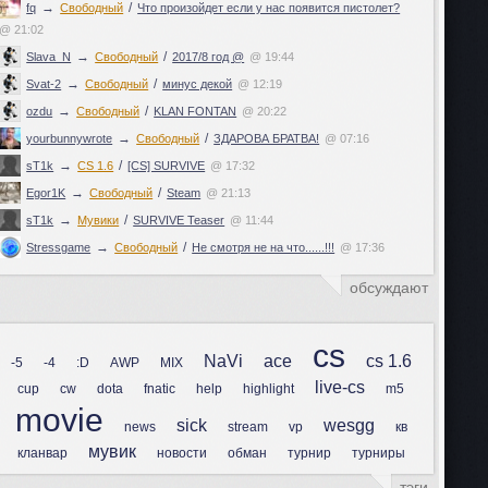
→
/
fq
Свободный
Что произойдет если у нас появится пистолет?
@ 21:02
→
/
Slava_N
Свободный
2017/8 год @
@ 19:44
→
/
Svat-2
Свободный
минус декой
@ 12:19
→
/
ozdu
Свободный
KLAN FONTAN
@ 20:22
→
/
yourbunnywrote
Свободный
ЗДАРОВА БРАТВА!
@ 07:16
→
/
sT1k
CS 1.6
[CS] SURVIVE
@ 17:32
→
/
Egor1K
Свободный
Steam
@ 21:13
→
/
sT1k
Мувики
SURVIVE Teaser
@ 11:44
→
/
Stressgame
Свободный
Не смотря не на что......!!!
@ 17:36
обсуждают
cs
NaVi
ace
cs 1.6
-5
-4
:D
AWP
MIX
live-cs
cup
cw
dota
fnatic
help
highlight
m5
movie
sick
wesgg
news
stream
vp
кв
мувик
кланвар
новости
обман
турнир
турниры
тэги