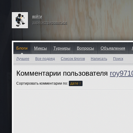
войти
зарегистрироваться
Блоги
Миксы
Турниры
Вопросы
Объявления
Лучшее
Все подряд
Список блогов
Написать
Поиск
Комментарии пользователя
roy971
Сортировать комментарии по:
дате ↑