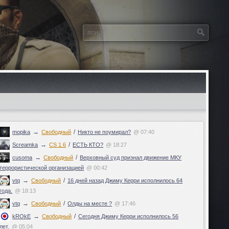
→
/
mopika
Свободный
Никто не поумирал?
@ 07:40
→
/
Screamka
CS 1.6
ЕСТЬ КТО?
@ 18:27
→
/
cusoma
Свободный
Верховный суд признал движение МКУ
террористической организацией
@ 00:42
→
/
vtq
Свободный
16 дней назад Джиму Керри исполнилось 64
года.
@ 18:13
→
/
vtq
Свободный
Олды на месте ?
@ 17:46
→
/
kROkE
Свободный
Сегодня Джиму Керри исполнилось 56
лет.
@ 05:04