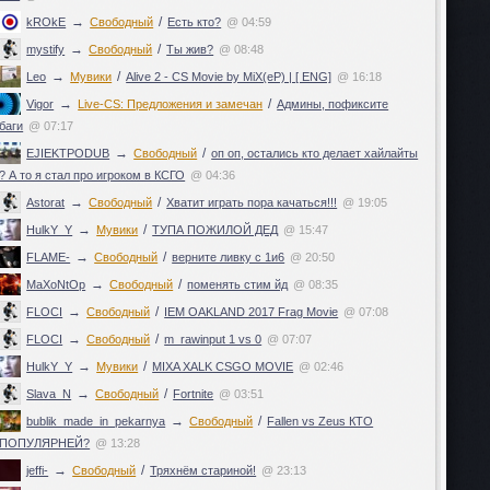
→
/
kROkE
Свободный
Есть кто?
@ 04:59
→
/
mystify
Свободный
Ты жив?
@ 08:48
→
/
Leo
Мувики
Alive 2 - CS Movie by MiX(eP) | [ ENG]
@ 16:18
→
/
Vigor
Live-CS: Предложения и замечан
Админы, пофиксите
баги
@ 07:17
→
/
EJIEKTPODUB
Свободный
оп оп, остались кто делает хайлайты
? А то я стал про игроком в КСГО
@ 04:36
→
/
Astorat
Свободный
Хватит играть пора качаться!!!
@ 19:05
→
/
HulkY_Y
Мувики
ТУПА ПОЖИЛОЙ ДЕД
@ 15:47
→
/
FLAME-
Свободный
верните ливку с 1и6
@ 20:50
→
/
MaXoNtOp
Свободный
поменять стим йд
@ 08:35
→
/
FLOCI
Свободный
IEM OAKLAND 2017 Frag Movie
@ 07:08
→
/
FLOCI
Свободный
m_rawinput 1 vs 0
@ 07:07
→
/
HulkY_Y
Мувики
MIXA XALK CSGO MOVIE
@ 02:46
→
/
Slava_N
Свободный
Fortnite
@ 03:51
→
/
bublik_made_in_pekarnya
Свободный
Fallen vs Zeus КТО
ПОПУЛЯРНЕЙ?
@ 13:28
→
/
jeffi-
Свободный
Тряхнём стариной!
@ 23:13