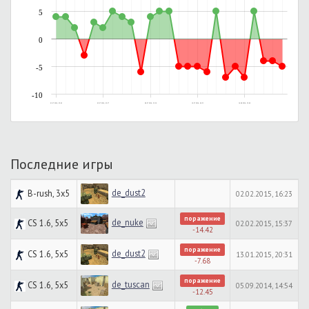
5
0
-5
-10
01.07.2014, 05:42
02.07.2014, 03:37
08.07.2014, 23:36
10.07.2014, 00:53
14.08.2014, 22:09
Последние игры
de_dust2
B-rush, 3x5
02.02.2015, 16:23
поражение
de_nuke
CS 1.6, 5x5
02.02.2015, 15:37
-14.42
поражение
de_dust2
CS 1.6, 5x5
13.01.2015, 20:31
-7.68
поражение
de_tuscan
CS 1.6, 5x5
05.09.2014, 14:54
-12.45