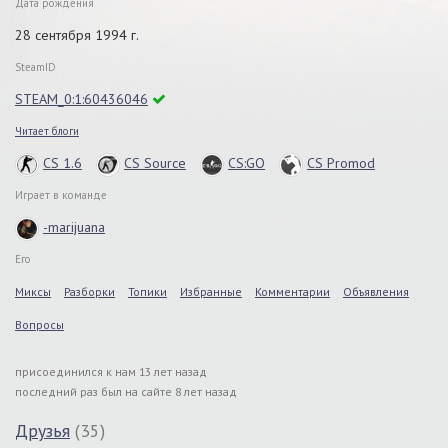
Дата рождения
28 сентября 1994 г.
SteamID
STEAM_0:1:60436046
Читает блоги
CS 1.6
CS Source
CS:GO
CS Promod
Играет в команде
-marijuana
Его
Миксы
Разборки
Топики
Избранные
Комментарии
Объявления
Вопросы
присоединился к нам 13 лет назад
последний раз был на сайте 8 лет назад
Друзья
(35)