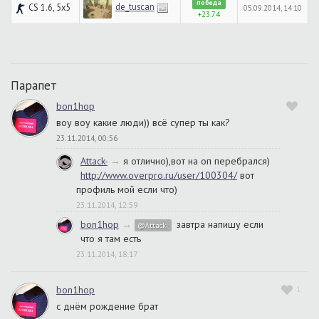
победа
de_tuscan
CS 1.6, 5x5
05.09.2014, 14:10
+23.74
Парапет
bon1hop
воу воу какие люди)) всё супер ты как?
23.11.2014, 00:56
Attack-
→
я отлично),вот на оп перебрался)
http://www.overpro.ru/user/100304/
вот
профиль мой если что)
23.11.2014, 12:59
bon1hop
→
завтра напишу если
@Attack-
что я там есть
23.11.2014, 18:17
bon1hop
1
с днём рождение брат