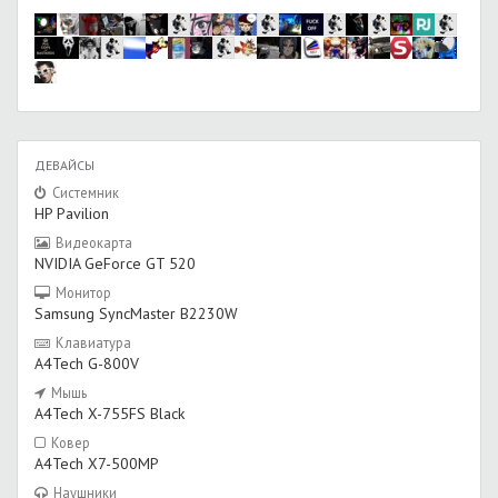
ДЕВАЙСЫ
Системник
HP Pavilion
Видеокарта
NVIDIA GeForce GT 520
Монитор
Samsung SyncMaster B2230W
Клавиатура
A4Tech G-800V
Мышь
A4Tech X-755FS Black
Ковер
A4Tech X7-500MP
Наушники