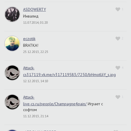
ASDQWERTY
1
Инвалид
11.07.2014, 01:20
eczotik
2
BRATKA!
25.12.2013, 22:25
Attack-
4
cs317119.vk.me/v317119583/7250/bHmotlJiY_s.jpg
12.12.2013, 14:10
Attack-
1
live-cs.ru/people/Champagne4pain/
Играет с
софтом
11.12.2013, 21:14