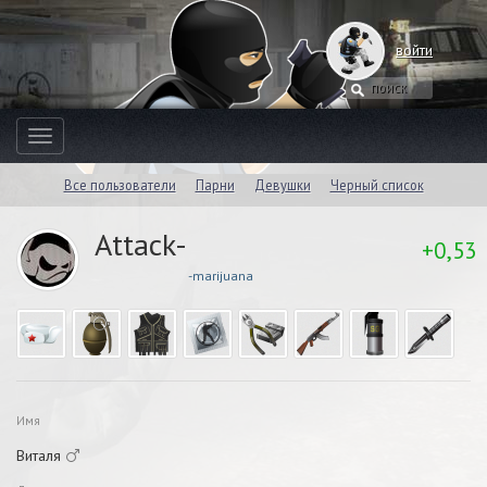
войти
Toggle
navigation
Все пользователи
Парни
Девушки
Черный список
Attack-
+0,53
-marijuana
Имя
Виталя