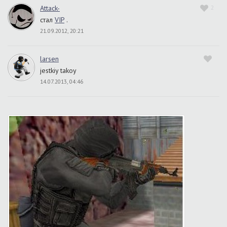
Attack-
2
стал
VIP
.
21.09.2012, 20:21
larsen
jestkiy takoy
14.07.2013, 04:46