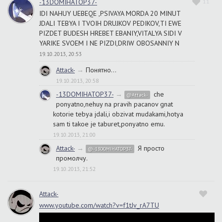
-13DOMIHATOP37-
11
IDI NAHUY UEBEQE ,PSIVAYA MORDA 20 MINUT
JDALI TEBYA I TVOIH DRUJKOV PEDIKOV,TI EWE
PIZDET BUDESH HREBET EBANIY,VITALYA SIDI V
YARIKE SVOEM I NE PIZDI,DRIW OBOSANNIY N
19.10.2013, 20:53
Attack-
→
Понятно...
19.10.2013, 20:58
-13DOMIHATOP37-
→
che
@Attack-
ponyatno,nehuy na pravih pacanov gnat
kotorie tebya jdali,i obzivat mudakami,hotya
sam ti takoe je taburet,ponyatno emu.
19.10.2013, 21:00
Attack-
→
Я просто
@-13DOMIHATOP37-
промолчу.
19.10.2013, 21:52
Attack-
www.youtube.com/watch?v=f1tJv_rA7TU