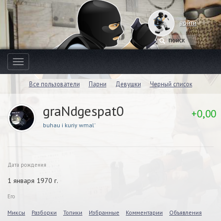
войти
Toggle
navigation
Все пользователи
Парни
Девушки
Черный список
graNdgespat0
+0,00
buhau i kuriy wmal'
Дата рождения
1 января 1970 г.
Его
Миксы
Разборки
Топики
Избранные
Комментарии
Объявления