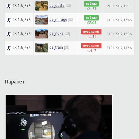
победа
de_dust2
CS 1.6, 5x5
29.01.2017, 15:10
+21.83
победа
de_mirage
CS 1.6, 5x5
21.01.2017, 17:48
+33.05
поражение
de_nuke
CS 1.6, 5x5
21.01.2017, 16:06
-11.34
поражение
de_train
CS 1.6, 5x5
21.01.2017, 15:36
-14.47
Парапет