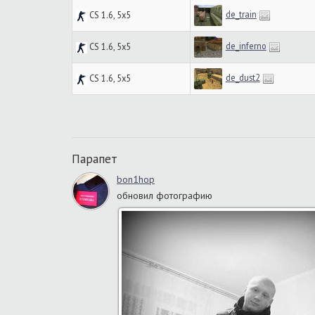
de_train
CS 1.6, 5x5
de_inferno
CS 1.6, 5x5
de_dust2
CS 1.6, 5x5
Парапет
bon1hop
обновил фотографию