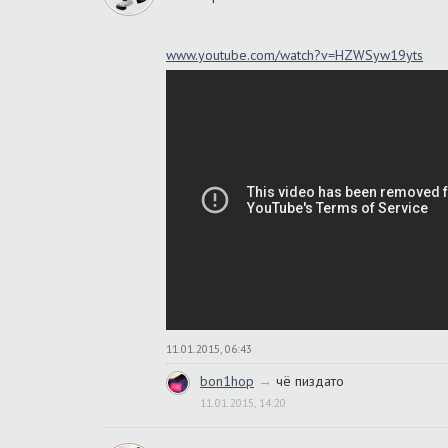
www.youtube.com/watch?v=HZWSyw19yts
11.01.2015, 06:43
bon1hop
→
чё пиздато
11.01.2015, 14:20