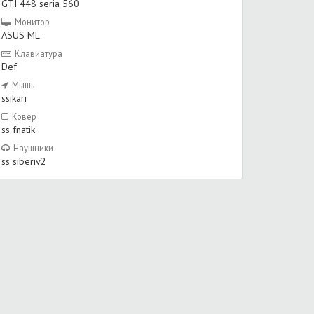
GTI 448 seria 560
Монитор
ASUS ML
Клавиатура
Def
Мышь
ssikari
Ковер
ss fnatik
Наушники
ss siberiv2