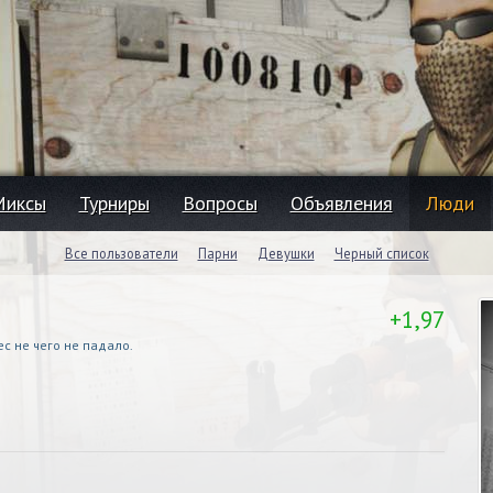
Миксы
Турниры
Вопросы
Объявления
Люди
Все пользователи
Парни
Девушки
Черный список
+1,97
с не чего не падало.