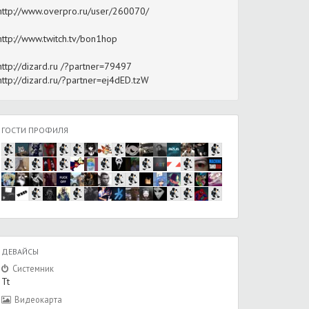
http://www.overpro.ru/user/260070/
http://www.twitch.tv/bon1hop
http://dizard.ru /?partner=79497
http://dizard.ru/?partner=ej4dED.tzW
ГОСТИ ПРОФИЛЯ
ДЕВАЙСЫ
Системник
Tt
Видеокарта