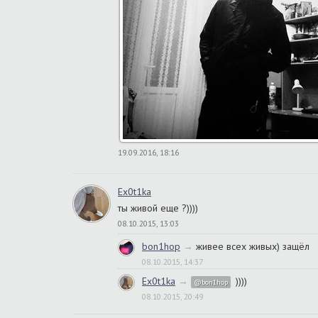
19.09.2016, 18:16
Ex0t1ka
ты живой еще ?))))
08.10.2015, 13:03
bon1hop
→
живее всех живых) защёл
08.10.2015, 14:37
Ex0t1ka
→
))))
@bon1hop
08.10.2015, 20:49