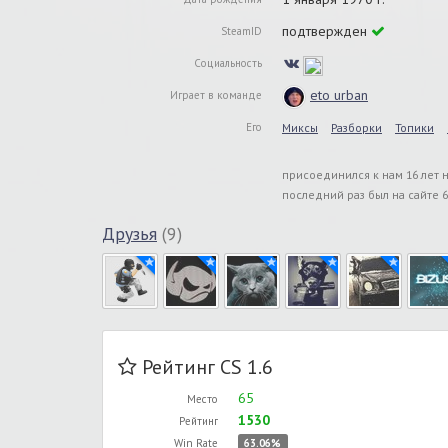
подтвержден
SteamID
Социальность
eto urban
Играет в команде
Его
Миксы
Разборки
Топики
присоединился к нам 16 лет 
последний раз был на сайте 6
Друзья
(9)
Рейтинг CS 1.6
65
Место
1530
Рейтинг
Win Rate
63.06%