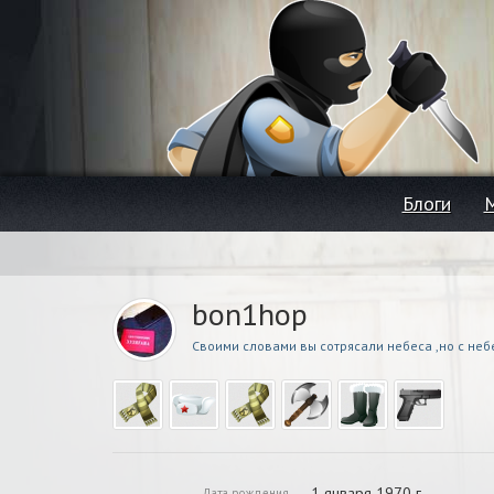
Блоги
bon1hop
Своими словами вы сотрясали небеса ,но с небе
1 января 1970 г.
Дата рождения