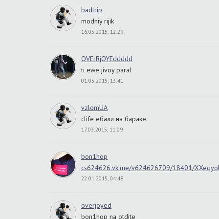
badtrip
modniy rijik
16.05.2015, 12:29
OVErRjOYEddddd
ti ewe jivoy paral
01.05.2015, 13:41
vzlomUA
clife ебали на бараке.
17.03.2015, 11:09
bon1hop
cs624626.vk.me/v624626709/18401/XXeqyo
22.01.2015, 04:48
overjoyed
bon1hop na otdite