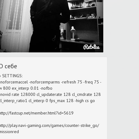
О себе
» SETTINGS:
-noforcemaccel -noforcemparms -refresh 75 -freq 75 -
w 800 ex_interp 0.01 -nofbo
-novid rate 128000 cl_updaterate 128 cl_cmdrate 128
cl_interp_ratio1 cl_interp 0 fps_max 128 -high cs go
http://fastcup.net/member.html?id=5619
http://play.navi-gaming.com/games/counter-strike_go/
missionred