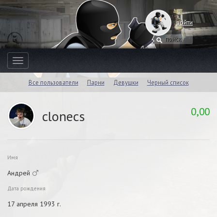
войти
Toggle
navigation
Все пользователи
Парни
Девушки
Черный список
0,00
clonecs
Имя
Андрей
Дата рождения
17 апреля 1993 г.