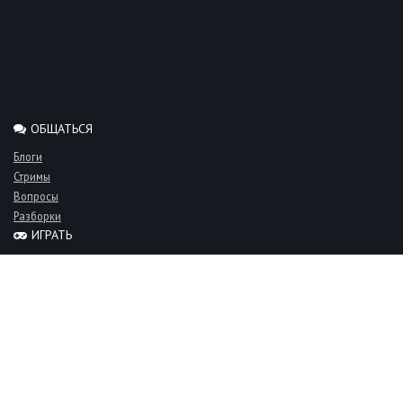
ОБЩАТЬСЯ
Блоги
Стримы
Вопросы
Разборки
ИГРАТЬ
Миксы
Рейтинги
Турниры
Серверы
СООБЩЕСТВО
Люди
Команды