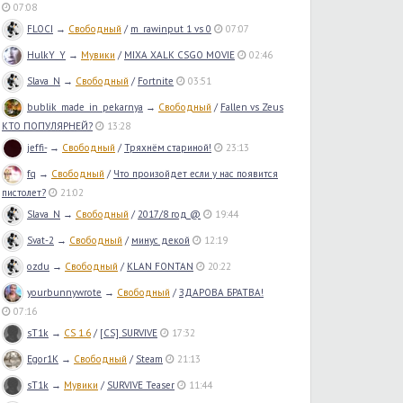
07:08
FLOCI
→
Свободный
/
m_rawinput 1 vs 0
07:07
HulkY_Y
→
Мувики
/
MIXA XALK CSGO MOVIE
02:46
Slava_N
→
Свободный
/
Fortnite
03:51
bublik_made_in_pekarnya
→
Свободный
/
Fallen vs Zeus
КТО ПОПУЛЯРНЕЙ?
13:28
jeffi-
→
Свободный
/
Тряхнём стариной!
23:13
fq
→
Свободный
/
Что произойдет если у нас появится
пистолет?
21:02
Slava_N
→
Свободный
/
2017/8 год @
19:44
Svat-2
→
Свободный
/
минус декой
12:19
ozdu
→
Свободный
/
KLAN FONTAN
20:22
yourbunnywrote
→
Свободный
/
ЗДАРОВА БРАТВА!
07:16
sT1k
→
CS 1.6
/
[CS] SURVIVE
17:32
Egor1K
→
Свободный
/
Steam
21:13
sT1k
→
Мувики
/
SURVIVE Teaser
11:44