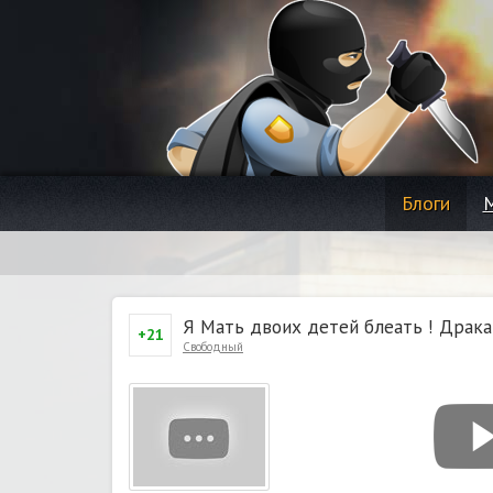
Блоги
Я Мать двоих детей блеать ! Драк
+21
Свободный