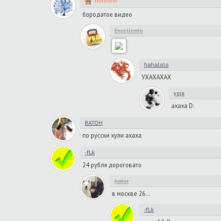
holodno
бородатое видео
Excellento
hahalolo
УХАХАХАХ
yojx
ахаха D:
BATOH
по русски хули ахаха
-fLk
24 рубля дороговато
hatar
в москве 26…
-fLk