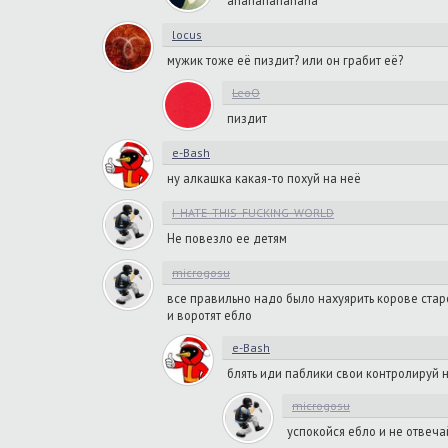
ahahahahahaha
locus
мужик тоже её пиздит? или он грабит её?
LeoO
пиздит
e-Bash
ну алкашка какая-то похуй на неё
I_HATE_THIS_FUCKING_WORLD
Не повезло ее детям
microgosu
все правильно надо было нахуярить корове стар
и воротят ебло
e-Bash
блять иди паблики свои контролируй 
microgosu
успокойся ебло и не отвеча