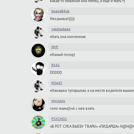
какая то бешеная она пипец, а еще и мать =)
kpasaB4uk
Неодыкват)))))
vatetadaaa
ебать она конченная
MVP
ебаный позор)
R161
DDDDD
N3p4S
ебанашка тупарылая, я на месте водителя выкин
mycLero
гопо-мама))чё с нее взять
PSYCHO1
«В РОТ СУКА ВЫЕБУ ТВАРЬ!» «ПИДАРША» H@H