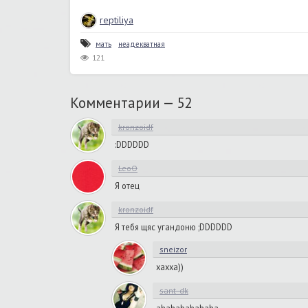
reptiliya
мать
неадекватная
121
Комментарии —
52
kronzoidf
:DDDDDD
LeoO
Я отец
kronzoidf
Я тебя щяс угандоню ;DDDDDD
sneizor
хахха))
sant_dk