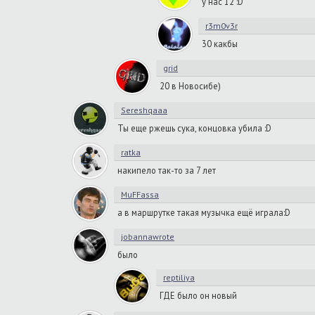
у нас 12 :D
r3m0v3r
30 какбы
grid
20 в Новосибе)
Sereshqaaa
Ты еще ржешь сука, концовка убила :D
ratka
накипело так-то за 7 лет
MuFFassa
а в маршрутке такая музычка ещё играла:D
jobannawrote
было
reptiliya
ГДЕ было он новый