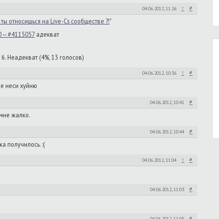
↑
#
04.06.2012, 11:26
ты относишься на Live-Cs сообществе ?!
"
0 — #4115057
адекват
 6. Неадекват (4%, 13 голосов)
↑
#
04.06.2012, 10:36
не неси хуйню
#
04.06.2012, 10:41
 мне жалко.
#
04.06.2012, 10:44
а получилось. :(
↑
#
04.06.2012, 11:04
#
04.06.2012, 11:03
#
04.06.2012, 11:05