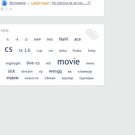
Stressgame
→
Свободный
/
Не смотря не на что......!!!
17:36
ТЕГИ
NaVi
ace
-5
-4
:D
AWP
MIX
cs
cs 1.6
cup
cw
dota
fnatic
help
movie
live-cs
highlight
m5
news
sick
wesgg
stream
vp
кв
кланвар
мувик
новости
обман
турнир
турниры