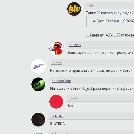
HLV
Топик "
К какому типу людей 
e-Bash Сегодня, 10:26:4
1. Адекват (42%, 153 голоса)
e-Bash
блять иди паблики свои контролируй 
Eazy-E
Не знаю, кто прав а кто виноват, но двоих детей
phantoOom
Мать двоих детей? О_о 2 раза перепила, 2 ребенк
LeoO
Боже
LENONE
JUGYRDA!