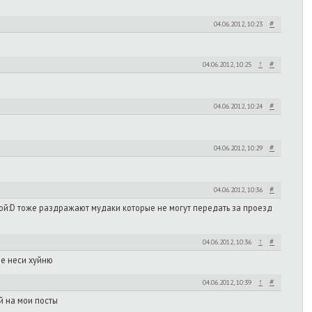
#
04.06.2012, 10:23
↑
#
04.06.2012, 10:25
#
04.06.2012, 10:24
#
04.06.2012, 10:29
#
04.06.2012, 10:36
ой:D тоже раздражают мудаки которые не могут передать за проезд
↑
#
04.06.2012, 10:36
не неси хуйню
↑
#
04.06.2012, 10:39
й на мои посты