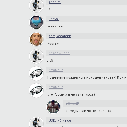
Anonim
:D
unr3al
угандоню
serejkaaatank
Убогая(
Sh4dowFiend
ЛОЛ
StraNn1k
Поднимите пожалуйста молодой человек! Иди 
StraNn1k
Это Россия я и не удивляюсь )
bOrisofF
так уедь если чо не нравится
USELiNE_kinqe