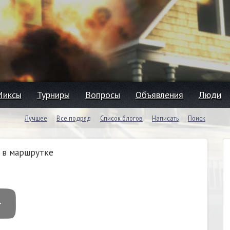
Миксы
Турниры
Вопросы
Объявления
Люди
Лучшее
Все подряд
Список блогов
Написать
Поиск
а в маршрутке