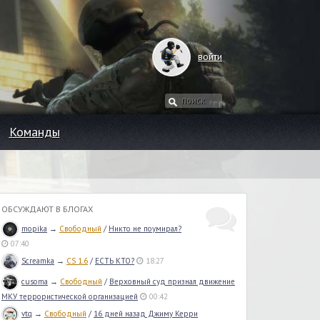
войти
Команды
ОБСУЖДАЮТ В БЛОГАХ
mopika
→
Свободный
/
Никто не поумирал?
07:40
Screamka
→
CS 1.6
/
ЕСТЬ КТО?
18:27
cusoma
→
Свободный
/
Верховный суд признал движение
МКУ террористической организацией
00:42
vtq
→
Свободный
/
16 дней назад Джиму Керри