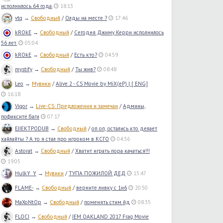
исполнилось 64 года.
18:13
vtq
→
Свободный
/
Олды на месте ?
17:46
kROkE
→
Свободный
/
Сегодня Джиму Керри исполнилось
56 лет.
05:04
kROkE
→
Свободный
/
Есть кто?
04:59
mystify
→
Свободный
/
Ты жив?
08:48
Leo
→
Мувики
/
Alive 2 - CS Movie by MiX(eP) | [ ENG]
16:18
Vigor
→
Live-CS: Предложения и замечан
/
Админы,
пофиксите баги
07:17
EJIEKTPODUB
→
Свободный
/
оп оп, остались кто делает
хайлайты ? А то я стал про игроком в КСГО
04:36
Astorat
→
Свободный
/
Хватит играть пора качаться!!!
19:05
HulkY_Y
→
Мувики
/
ТУПА ПОЖИЛОЙ ДЕД
15:47
FLAME-
→
Свободный
/
верните ливку с 1и6
20:50
MaXoNtOp
→
Свободный
/
поменять стим йд
08:35
FLOCI
→
Свободный
/
IEM OAKLAND 2017 Frag Movie