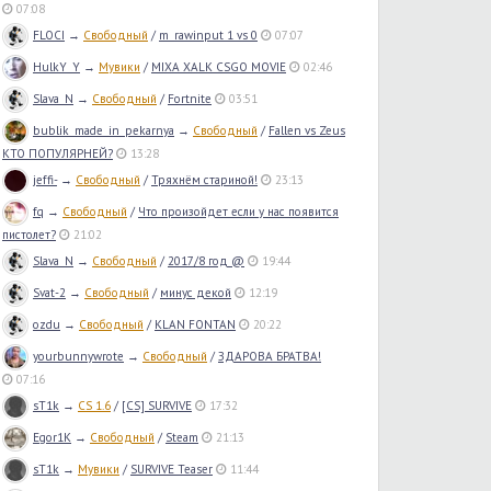
07:08
FLOCI
→
Свободный
/
m_rawinput 1 vs 0
07:07
HulkY_Y
→
Мувики
/
MIXA XALK CSGO MOVIE
02:46
Slava_N
→
Свободный
/
Fortnite
03:51
bublik_made_in_pekarnya
→
Свободный
/
Fallen vs Zeus
КТО ПОПУЛЯРНЕЙ?
13:28
jeffi-
→
Свободный
/
Тряхнём стариной!
23:13
fq
→
Свободный
/
Что произойдет если у нас появится
пистолет?
21:02
Slava_N
→
Свободный
/
2017/8 год @
19:44
Svat-2
→
Свободный
/
минус декой
12:19
ozdu
→
Свободный
/
KLAN FONTAN
20:22
yourbunnywrote
→
Свободный
/
ЗДАРОВА БРАТВА!
07:16
sT1k
→
CS 1.6
/
[CS] SURVIVE
17:32
Egor1K
→
Свободный
/
Steam
21:13
sT1k
→
Мувики
/
SURVIVE Teaser
11:44