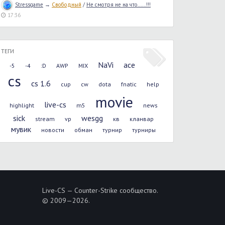
Stressgame
→
Свободный
/
Не смотря не на что......!!!
17:36
ТЕГИ
NaVi
ace
-5
-4
:D
AWP
MIX
cs
cs 1.6
cup
cw
dota
fnatic
help
movie
live-cs
highlight
m5
news
sick
wesgg
stream
vp
кв
кланвар
мувик
новости
обман
турнир
турниры
Live-CS — Counter-Strike сообщество.
© 2009—2026.