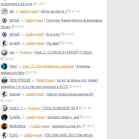
исполнилось 64 года.
18:13
vtq
→
Свободный
/
Олды на месте ?
17:46
kROkE
→
Свободный
/
Сегодня Джиму Керри исполнилось
56 лет.
05:04
kROkE
→
Свободный
/
Есть кто?
04:59
mystify
→
Свободный
/
Ты жив?
08:48
Leo
→
Мувики
/
Alive 2 - CS Movie by MiX(eP) | [ ENG]
16:18
Vigor
→
Live-CS: Предложения и замечан
/
Админы,
пофиксите баги
07:17
EJIEKTPODUB
→
Свободный
/
оп оп, остались кто делает
хайлайты ? А то я стал про игроком в КСГО
04:36
Astorat
→
Свободный
/
Хватит играть пора качаться!!!
19:05
HulkY_Y
→
Мувики
/
ТУПА ПОЖИЛОЙ ДЕД
15:47
FLAME-
→
Свободный
/
верните ливку с 1и6
20:50
MaXoNtOp
→
Свободный
/
поменять стим йд
08:35
FLOCI
→
Свободный
/
IEM OAKLAND 2017 Frag Movie