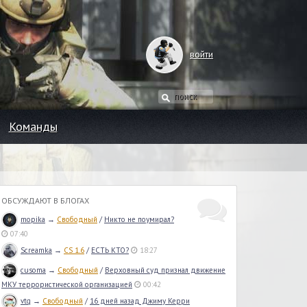
войти
Команды
ОБСУЖДАЮТ В БЛОГАХ
mopika
→
Свободный
/
Никто не поумирал?
07:40
Screamka
→
CS 1.6
/
ЕСТЬ КТО?
18:27
cusoma
→
Свободный
/
Верховный суд признал движение
МКУ террористической организацией
00:42
vtq
→
Свободный
/
16 дней назад Джиму Керри