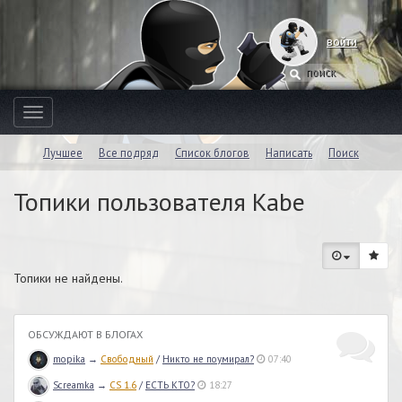
войти
Toggle
navigation
Лучшее
Все подряд
Список блогов
Написать
Поиск
Топики пользователя Kabe
Топики не найдены.
ОБСУЖДАЮТ В БЛОГАХ
mopika
→
Свободный
/
Никто не поумирал?
07:40
Screamka
→
CS 1.6
/
ЕСТЬ КТО?
18:27