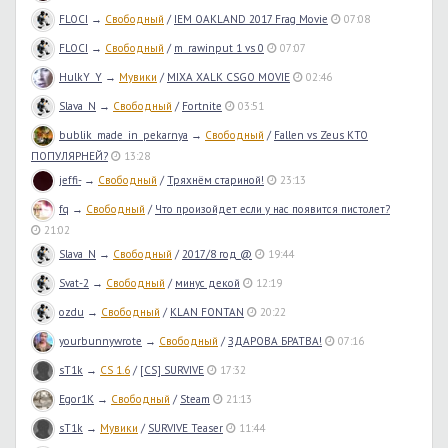
FLOCI
→
Свободный
/
IEM OAKLAND 2017 Frag Movie
07:08
FLOCI
→
Свободный
/
m_rawinput 1 vs 0
07:07
HulkY_Y
→
Мувики
/
MIXA XALK CSGO MOVIE
02:46
Slava_N
→
Свободный
/
Fortnite
03:51
bublik_made_in_pekarnya
→
Свободный
/
Fallen vs Zeus КТО
ПОПУЛЯРНЕЙ?
13:28
jeffi-
→
Свободный
/
Тряхнём стариной!
23:13
fq
→
Свободный
/
Что произойдет если у нас появится пистолет?
21:02
Slava_N
→
Свободный
/
2017/8 год @
19:44
Svat-2
→
Свободный
/
минус декой
12:19
ozdu
→
Свободный
/
KLAN FONTAN
20:22
yourbunnywrote
→
Свободный
/
ЗДАРОВА БРАТВА!
07:16
sT1k
→
CS 1.6
/
[CS] SURVIVE
17:32
Egor1K
→
Свободный
/
Steam
21:13
sT1k
→
Мувики
/
SURVIVE Teaser
11:44