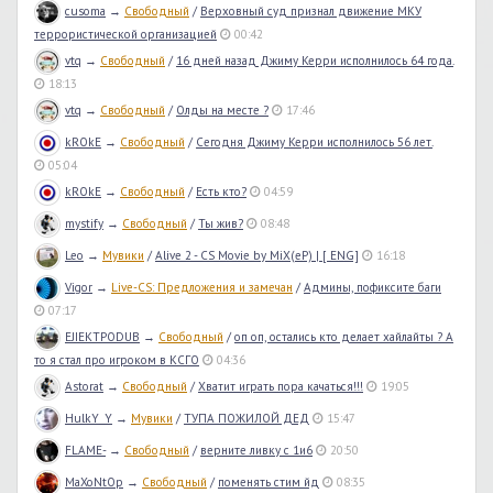
cusoma
→
Свободный
/
Верховный суд признал движение МКУ
террористической организацией
00:42
vtq
→
Свободный
/
16 дней назад Джиму Керри исполнилось 64 года.
18:13
vtq
→
Свободный
/
Олды на месте ?
17:46
kROkE
→
Свободный
/
Сегодня Джиму Керри исполнилось 56 лет.
05:04
kROkE
→
Свободный
/
Есть кто?
04:59
mystify
→
Свободный
/
Ты жив?
08:48
Leo
→
Мувики
/
Alive 2 - CS Movie by MiX(eP) | [ ENG]
16:18
Vigor
→
Live-CS: Предложения и замечан
/
Админы, пофиксите баги
07:17
EJIEKTPODUB
→
Свободный
/
оп оп, остались кто делает хайлайты ? А
то я стал про игроком в КСГО
04:36
Astorat
→
Свободный
/
Хватит играть пора качаться!!!
19:05
HulkY_Y
→
Мувики
/
ТУПА ПОЖИЛОЙ ДЕД
15:47
FLAME-
→
Свободный
/
верните ливку с 1и6
20:50
MaXoNtOp
→
Свободный
/
поменять стим йд
08:35