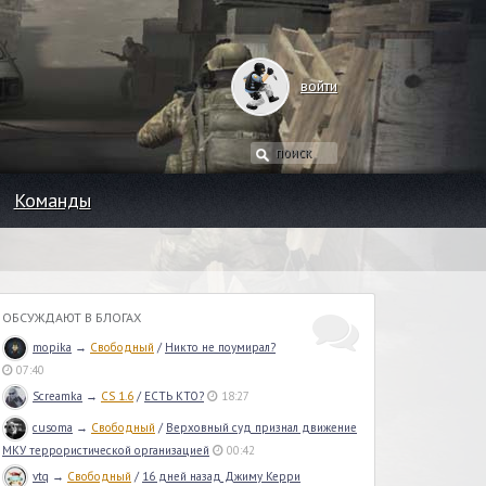
войти
Команды
ОБСУЖДАЮТ В БЛОГАХ
mopika
→
Свободный
/
Никто не поумирал?
07:40
Screamka
→
CS 1.6
/
ЕСТЬ КТО?
18:27
cusoma
→
Свободный
/
Верховный суд признал движение
МКУ террористической организацией
00:42
vtq
→
Свободный
/
16 дней назад Джиму Керри