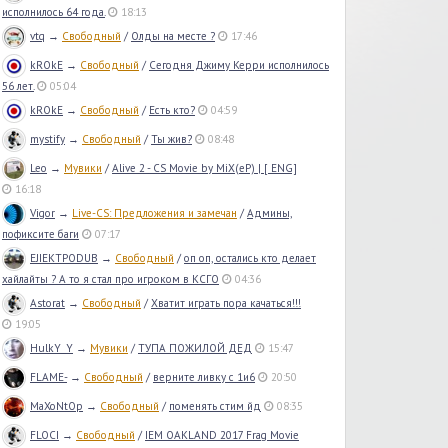
исполнилось 64 года.
18:13
vtq
→
Свободный
/
Олды на месте ?
17:46
kROkE
→
Свободный
/
Сегодня Джиму Керри исполнилось
56 лет.
05:04
kROkE
→
Свободный
/
Есть кто?
04:59
mystify
→
Свободный
/
Ты жив?
08:48
Leo
→
Мувики
/
Alive 2 - CS Movie by MiX(eP) | [ ENG]
16:18
Vigor
→
Live-CS: Предложения и замечан
/
Админы,
пофиксите баги
07:17
EJIEKTPODUB
→
Свободный
/
оп оп, остались кто делает
хайлайты ? А то я стал про игроком в КСГО
04:36
Astorat
→
Свободный
/
Хватит играть пора качаться!!!
19:05
HulkY_Y
→
Мувики
/
ТУПА ПОЖИЛОЙ ДЕД
15:47
FLAME-
→
Свободный
/
верните ливку с 1и6
20:50
MaXoNtOp
→
Свободный
/
поменять стим йд
08:35
FLOCI
→
Свободный
/
IEM OAKLAND 2017 Frag Movie