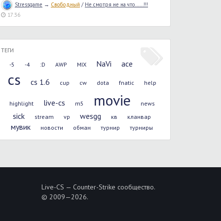
Stressgame
→
Свободный
/
Не смотря не на что......!!!
17:36
ТЕГИ
NaVi
ace
-5
-4
:D
AWP
MIX
cs
cs 1.6
cup
cw
dota
fnatic
help
movie
live-cs
highlight
m5
news
sick
wesgg
stream
vp
кв
кланвар
мувик
новости
обман
турнир
турниры
Live-CS — Counter-Strike сообщество.
© 2009—2026.