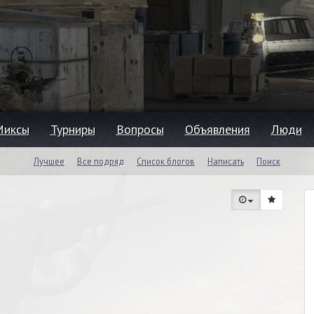
Миксы
Турниры
Вопросы
Объявления
Люди
Лучшее
Все подряд
Список блогов
Написать
Поиск