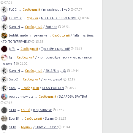
07:08
FLOCI
→
Свободный
/
m_rawinput 1 vs 0
07:07
HulkY_Y
→
Мувики
/
MIXA XALK CSGO MOVIE
02:46
Slava_N
→
Свободный
/
Fortnite
03:51
bublik_made_in_pekarnya
→
Свободный
/
Fallen vs Zeus
КТО ПОПУЛЯРНЕЙ?
13:28
jeffi-
→
Свободный
/
Тряхнём стариной!
23:13
fq
→
Свободный
/
Что произойдет если у нас появится
пистолет?
21:02
Slava_N
→
Свободный
/
2017/8 год @
19:44
Svat-2
→
Свободный
/
минус декой
12:19
ozdu
→
Свободный
/
KLAN FONTAN
20:22
yourbunnywrote
→
Свободный
/
ЗДАРОВА БРАТВА!
07:16
sT1k
→
CS 1.6
/
[CS] SURVIVE
17:32
Egor1K
→
Свободный
/
Steam
21:13
sT1k
→
Мувики
/
SURVIVE Teaser
11:44