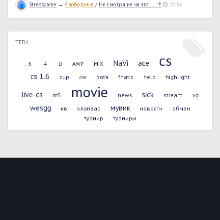
Stressgame
→
Свободный
/
Не смотря не на что......!!!
17:36
ТЕГИ
cs
NaVi
ace
-5
-4
:D
AWP
MIX
cs 1.6
cup
cw
dota
fnatic
help
highlight
movie
live-cs
sick
m5
news
stream
vp
wesgg
мувик
кв
кланвар
новости
обман
турнир
турниры