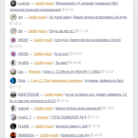
cusoma
→
Свободный
/
Верховный суд признал движение МКУ
террористической организацией
00:42
vtq
→
Свободный
/
16 дней назад Джиму Керри исполнилось 64 года.
18:13
vtq
→
Свободный
/
Олды на месте ?
17:46
kROkE
→
Свободный
/
Сегодня Джиму Керри исполнилось 56 лет.
05:04
kROkE
→
Свободный
/
Есть кто?
04:59
mystify
→
Свободный
/
Ты жив?
08:48
Leo
→
Мувики
/
Alive 2 - CS Movie by MiX(eP) | [ ENG]
16:18
Vigor
→
Live-CS: Предложения и замечан
/
Админы, пофиксите баги
07:17
EJIEKTPODUB
→
Свободный
/
оп оп, остались кто делает хайлайты ? А
то я стал про игроком в КСГО
04:36
Astorat
→
Свободный
/
Хватит играть пора качаться!!!
19:05
HulkY_Y
→
Мувики
/
ТУПА ПОЖИЛОЙ ДЕД
15:47
FLAME-
→
Свободный
/
верните ливку с 1и6
20:50
MaXoNtOp
→
Свободный
/
поменять стим йд
08:35