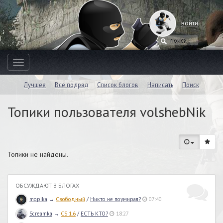
войти
Toggle
navigation
Лучшее
Все подряд
Список блогов
Написать
Поиск
Топики пользователя volshebNik
Топики не найдены.
ОБСУЖДАЮТ В БЛОГАХ
mopika
→
Свободный
/
Никто не поумирал?
07:40
Screamka
→
CS 1.6
/
ЕСТЬ КТО?
18:27