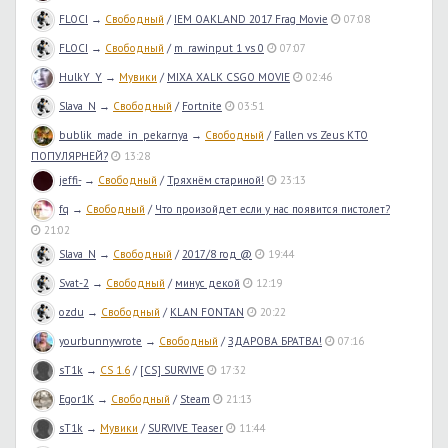
FLOCI
→
Свободный
/
IEM OAKLAND 2017 Frag Movie
07:08
FLOCI
→
Свободный
/
m_rawinput 1 vs 0
07:07
HulkY_Y
→
Мувики
/
MIXA XALK CSGO MOVIE
02:46
Slava_N
→
Свободный
/
Fortnite
03:51
bublik_made_in_pekarnya
→
Свободный
/
Fallen vs Zeus КТО
ПОПУЛЯРНЕЙ?
13:28
jeffi-
→
Свободный
/
Тряхнём стариной!
23:13
fq
→
Свободный
/
Что произойдет если у нас появится пистолет?
21:02
Slava_N
→
Свободный
/
2017/8 год @
19:44
Svat-2
→
Свободный
/
минус декой
12:19
ozdu
→
Свободный
/
KLAN FONTAN
20:22
yourbunnywrote
→
Свободный
/
ЗДАРОВА БРАТВА!
07:16
sT1k
→
CS 1.6
/
[CS] SURVIVE
17:32
Egor1K
→
Свободный
/
Steam
21:13
sT1k
→
Мувики
/
SURVIVE Teaser
11:44