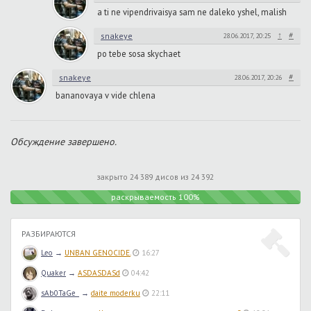
a ti ne vipendrivaisya sam ne daleko yshel, malish
↑
#
snakeye
28.06.2017, 20:25
po tebe sosa skychaet
#
snakeye
28.06.2017, 20:26
bananovaya v vide chlena
Обсуждение завершено.
закрыто 24 389 дисов из 24 392
раскрываемость 100%
РАЗБИРАЮТСЯ
Leo
→
UNBAN GENOCIDE.
16:27
Quaker
→
ASDASDASd
04:42
sAb0TaGe_
→
daite moderku
22:11