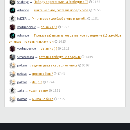
snakeye
→
Победу переставьте на (победили T)
01:37
Advance
→
микса не было, поставил победу себе
22:53
JAIZER
→
f4nt - игорек долбаеб снова в деле!!!!
11:51
voobragenue
→
del miks :):)
15:26
Advance
→
Проказа забанили за неадекватное поведение (15 жалоб), а
он играет по левым аккаунтом
14:13
voobragenue
→
del miks :):)
15:18
Simaaaaaaaa
→
потели а победу не получили
14:49
pAkaaa
→
админ ушел в середине микса
00:07
pAkaaa
→
причина бана?
17:43
pAkaaa
→
del plz
15:44
1uka
→
удалить стим
18:31
pAkaaa
→
микса не было
13:22