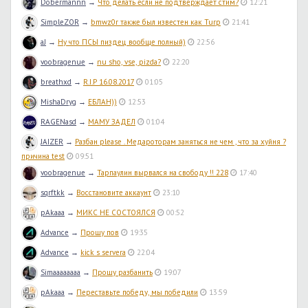
Dobermannn
→
Что делать если не подтверждает стим?
12:21
SimpleZOR
→
bmwz0r также был известен как Turp
21:41
aJ
→
Ну что ПСЫ пиздец вообще полный)
22:56
voobragenue
→
nu sho, vse, pizda?
22:20
breathxd
→
R.I.P 16.08.2017
01:05
MishaDryg
→
ЕБЛАН))
12:53
RAGENasd
→
МАМУ ЗАДЕЛ
01:04
JAIZER
→
Разбан please . Медароторам заняться не чем , что за хуйня ?
причина test
09:51
voobragenue
→
Тарпаулин вырвался на свободу !! 228
17:40
sqrftkk
→
Восстановите аккаунт
23:10
pAkaaa
→
МИКС НЕ СОСТОЯЛСЯ
00:52
Advance
→
Прошу пов
19:35
Advance
→
kick s servera
22:04
Simaaaaaaaa
→
Прошу разбанить
19:07
pAkaaa
→
Переставьте победу, мы победили
13:59