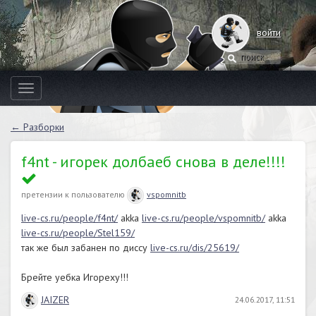
войти
Toggle
navigation
← Разборки
f4nt - игорек долбаеб снова в деле!!!!
претензии к пользователю
vspomnitb
live-cs.ru/people/f4nt/
akka
live-cs.ru/people/vspomnitb/
akka
live-cs.ru/people/Stel159/
так же был забанен по диссу
live-cs.ru/dis/25619/
Брейте уебка Игореху!!!
JAIZER
24.06.2017, 11:51