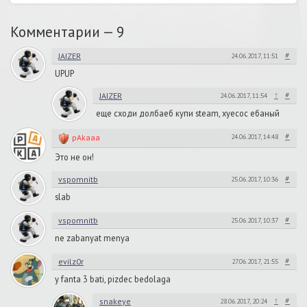
Комментарии —
9
#
JAIZER
24.06.2017, 11:51
UPUP
↑
#
JAIZER
24.06.2017, 11:54
еще сходи долбаеб купи steam, хуесос ебаный
#
pAkaaa
24.06.2017, 14:48
Это не он!
#
vspomnitb
25.06.2017, 10:36
slab
#
vspomnitb
25.06.2017, 10:37
ne zabanyat menya
#
evilz0r
27.06.2017, 21:55
y fanta 3 bati, pizdec bedolaga
↑
#
snakeye
28.06.2017, 20:24