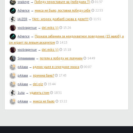
snakeye
→
Победу переставьте на (победили T)
01:37
Advance
→
микса не было, поставил победу себе
22:53
JAIZER
→
f4nt - игорек долбаеб снова в деле!!!!
11:51
voobragenue
→
del miks :):)
15:26
Advance
→
Проказа забанили за неадекватное поведение (15 жалоб), а
он играет по левым аккаунтом
14:13
voobragenue
→
del miks :):)
15:18
Simaaaaaaaa
→
потели а победу не получили
14:49
pAkaaa
→
админ ушел в середине микса
00:07
pAkaaa
→
причина бана?
17:43
pAkaaa
→
del plz
15:44
1uka
→
удалить стим
18:31
pAkaaa
→
микса не было
13:22