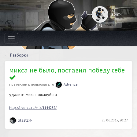
войти
Toggle
navigation
← Разборки
микса не было, поставил победу себе
претензии к пользователю
Advance
удалите микс пожалуйста
http://live-cs.ru/mix/1144232/
blastzR-
25.06.2017, 20:27