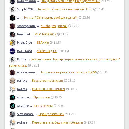
Dobermannn
→
Что делать если не подтверждает стим?
12:21
SimpleZOR
→
bmwz0r также был известен как Turp
21:41
aJ
→
Ну что ПСЫ пиздец вообще полный)
22:56
voobragenue
→
nu sho, vse, pizda?
22:20
breathxd
→
R.I.P 16.08.2017
01:05
MishaDryg
→
ЕБЛАН))
12:53
RAGENasd
→
МАМУ ЗАДЕЛ
01:04
JAIZER
→
Разбан please . Медароторам заняться не чем , что за хуйня ?
причина test
09:51
voobragenue
→
Тарпаулин вырвался на свободу !! 228
17:40
sqrftkk
→
Восстановите аккаунт
23:10
pAkaaa
→
МИКС НЕ СОСТОЯЛСЯ
00:52
Advance
→
Прошу пов
19:35
Advance
→
kick s servera
22:04
Simaaaaaaaa
→
Прошу разбанить
19:07
pAkaaa
→
Переставьте победу, мы победили
13:59