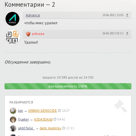
Комментарии —
2
#
Advance
25.06.2017, 22:53
чтобы микс удалил
#
pAkaaa
26.06.2017, 01:12
Удалил!
Обсуждение завершено.
закрыто 24 389 дисов из 24 392
раскрываемость 100%
РАЗБИРАЮТСЯ
Leo
→
UNBAN GENOCIDE.
16:27
Quaker
→
ASDASDASd
04:42
sAb0TaGe_
→
daite moderku
22:11