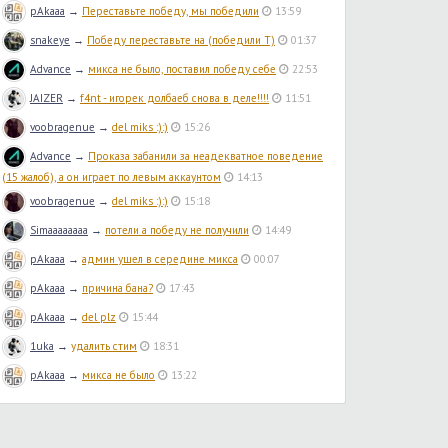
pAkaaa
→
Переставьте победу, мы победили
13:59
snakeye
→
Победу переставьте на (победили T)
01:37
Advance
→
микса не было, поставил победу себе
22:53
JAIZER
→
f4nt - игорек долбаеб снова в деле!!!!
11:51
voobragenue
→
del miks :):)
15:26
Advance
→
Проказа забанили за неадекватное поведение
(15 жалоб), а он играет по левым аккаунтом
14:13
voobragenue
→
del miks :):)
15:18
Simaaaaaaaa
→
потели а победу не получили
14:49
pAkaaa
→
админ ушел в середине микса
00:07
pAkaaa
→
причина бана?
17:43
pAkaaa
→
del plz
15:44
1uka
→
удалить стим
18:31
pAkaaa
→
микса не было
13:22