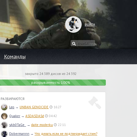
войти
Команды
закрыто 24 389 дисов из 24 392
раскрываемость 100%
РАЗБИРАЮТСЯ
Leo
→
UNBAN GENOCIDE.
16:27
Quaker
→
ASDASDASd
04:42
sAb0TaGe_
→
daite moderku
22:11
Dobermannn
→
Что делать если не подтверждает стим?