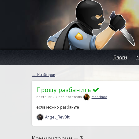
Блоги
← Разборки
Прошу разбанить
претензии к пользователю
Montinoo
если можно разбаньте
Angel_Rev0lt
Комментарии —
3