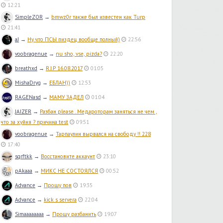
12:21
SimpleZOR
→
bmwz0r также был известен как Turp
21:41
aJ
→
Ну что ПСЫ пиздец вообще полный)
22:56
voobragenue
→
nu sho, vse, pizda?
22:20
breathxd
→
R.I.P 16.08.2017
01:05
MishaDryg
→
ЕБЛАН))
12:53
RAGENasd
→
МАМУ ЗАДЕЛ
01:04
JAIZER
→
Разбан please . Медароторам заняться не чем ,
что за хуйня ? причина test
09:51
voobragenue
→
Тарпаулин вырвался на свободу !! 228
17:40
sqrftkk
→
Восстановите аккаунт
23:10
pAkaaa
→
МИКС НЕ СОСТОЯЛСЯ
00:52
Advance
→
Прошу пов
19:35
Advance
→
kick s servera
22:04
Simaaaaaaaa
→
Прошу разбанить
19:07