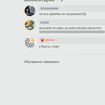
Simaaaaaaaa
че он в армейке не настрелялся?)))
evilz0r
da poshel on nahyi, ya zavtra yhozhy zabirai moi
XDDDDDDDDDDDDDDDDDDDDDDDDDDDDDDDDDD
pAkaaa
к Mar1a с этим!
Обсуждение завершено.