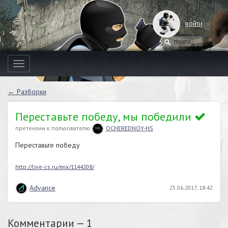
войти
Toggle
navigation
← Разборки
Переставьте победу, мы победили
претензии к пользователю
OCHEREDNOY-HS
Переставьте победу
http://live-cs.ru/mix/1144208/
Advance
25.06.2017, 18:42
Комментарии —
1