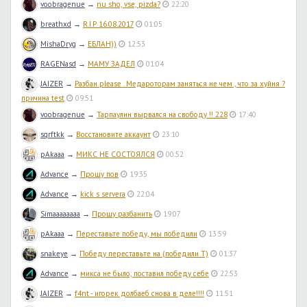
voobragenue
→
nu sho, vse, pizda?
22:20
breathxd
→
R.I.P 16.08.2017
01:05
MishaDryg
→
ЕБЛАН))
12:53
RAGENasd
→
МАМУ ЗАДЕЛ
01:04
JAIZER
→
Разбан please . Медароторам заняться не чем , что за хуйня ?
причина test
09:51
voobragenue
→
Тарпаулин вырвался на свободу !! 228
17:40
sqrftkk
→
Восстановите аккаунт
23:10
pAkaaa
→
МИКС НЕ СОСТОЯЛСЯ
00:52
Advance
→
Прошу пов
19:35
Advance
→
kick s servera
22:04
Simaaaaaaaa
→
Прошу разбанить
19:07
pAkaaa
→
Переставьте победу, мы победили
13:59
snakeye
→
Победу переставьте на (победили T)
01:37
Advance
→
микса не было, поставил победу себе
22:53
JAIZER
→
f4nt - игорек долбаеб снова в деле!!!!
11:51