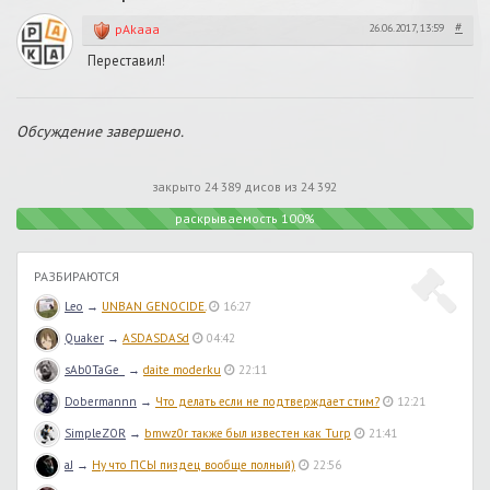
#
pAkaaa
26.06.2017, 13:59
Переставил!
Обсуждение завершено.
закрыто 24 389 дисов из 24 392
раскрываемость 100%
РАЗБИРАЮТСЯ
Leo
→
UNBAN GENOCIDE.
16:27
Quaker
→
ASDASDASd
04:42
sAb0TaGe_
→
daite moderku
22:11
Dobermannn
→
Что делать если не подтверждает стим?
12:21
SimpleZOR
→
bmwz0r также был известен как Turp
21:41
aJ
→
Ну что ПСЫ пиздец вообще полный)
22:56