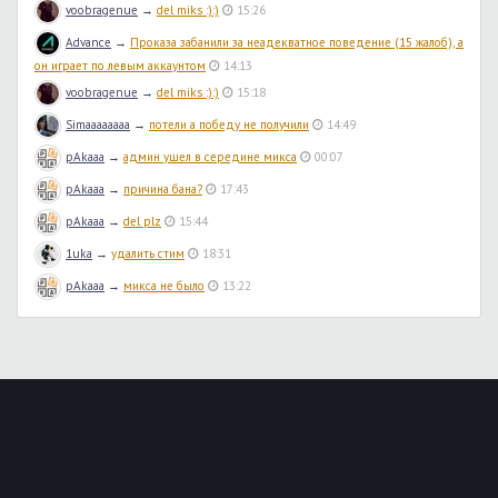
voobragenue
→
del miks :):)
15:26
Advance
→
Проказа забанили за неадекватное поведение (15 жалоб), а
он играет по левым аккаунтом
14:13
voobragenue
→
del miks :):)
15:18
Simaaaaaaaa
→
потели а победу не получили
14:49
pAkaaa
→
админ ушел в середине микса
00:07
pAkaaa
→
причина бана?
17:43
pAkaaa
→
del plz
15:44
1uka
→
удалить стим
18:31
pAkaaa
→
микса не было
13:22