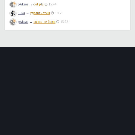
pAkaaa
→
del plz
15:44
1uka
→
удалить стим
18:31
pAkaaa
→
микса не было
13:22