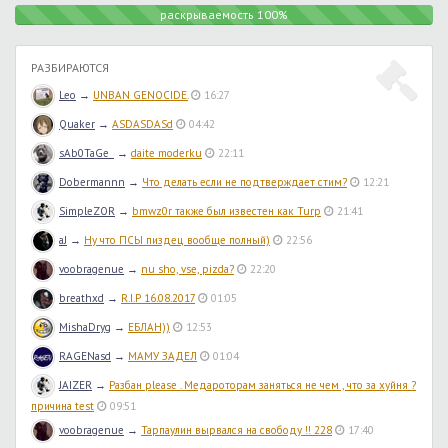
раскрываемость 100%
РАЗБИРАЮТСЯ
Leo
→
UNBAN GENOCIDE.
16:27
Quaker
→
ASDASDASd
04:42
sAb0TaGe_
→
daite moderku
22:11
Dobermannn
→
Что делать если не подтверждает стим?
12:21
SimpleZOR
→
bmwz0r также был известен как Turp
21:41
aJ
→
Ну что ПСЫ пиздец вообще полный)
22:56
voobragenue
→
nu sho, vse, pizda?
22:20
breathxd
→
R.I.P 16.08.2017
01:05
MishaDryg
→
ЕБЛАН))
12:53
RAGENasd
→
МАМУ ЗАДЕЛ
01:04
JAIZER
→
Разбан please . Медароторам заняться не чем , что за хуйня ?
причина test
09:51
voobragenue
→
Тарпаулин вырвался на свободу !! 228
17:40