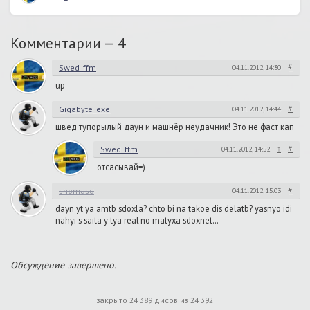
Комментарии —
4
#
Swed_ffm
04.11.2012, 14:30
up
#
Gigabyte_exe
04.11.2012, 14:44
швед тупорылый даун и машнёр неудачник! Это не фаст кап
↑
#
Swed_ffm
04.11.2012, 14:52
отсасывай=)
#
shomasd
04.11.2012, 15:03
dayn yt ya amtb sdoxla? chto bi na takoe dis delatb? yasnyo idi
nahyi s saita y tya real'no matyxa sdoxnet…
Обсуждение завершено.
закрыто 24 389 дисов из 24 392