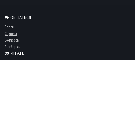
ОБЩАТЬСЯ
Блоги
Стримы
Вопросы
Разборки
ИГРАТЬ
Миксы
Рейтинги
Турниры
Серверы
СООБЩЕСТВО
Люди
Команды
Объявления
О проекте
FAQ
Фан-клуб