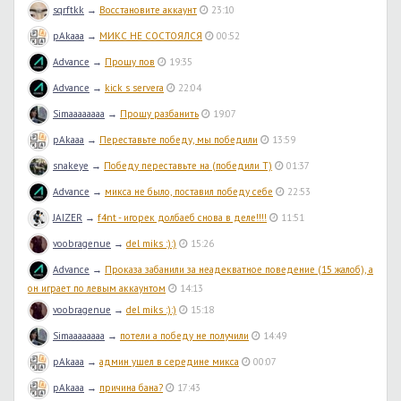
sqrftkk
→
Восстановите аккаунт
23:10
pAkaaa
→
МИКС НЕ СОСТОЯЛСЯ
00:52
Advance
→
Прошу пов
19:35
Advance
→
kick s servera
22:04
Simaaaaaaaa
→
Прошу разбанить
19:07
pAkaaa
→
Переставьте победу, мы победили
13:59
snakeye
→
Победу переставьте на (победили T)
01:37
Advance
→
микса не было, поставил победу себе
22:53
JAIZER
→
f4nt - игорек долбаеб снова в деле!!!!
11:51
voobragenue
→
del miks :):)
15:26
Advance
→
Проказа забанили за неадекватное поведение (15 жалоб), а
он играет по левым аккаунтом
14:13
voobragenue
→
del miks :):)
15:18
Simaaaaaaaa
→
потели а победу не получили
14:49
pAkaaa
→
админ ушел в середине микса
00:07
pAkaaa
→
причина бана?
17:43