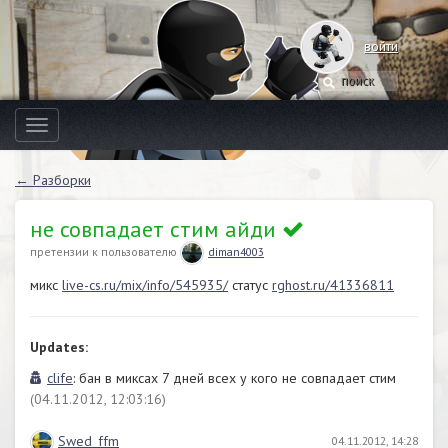
войти
Toggle
navigation
← Разборки
не совпадает стим айди
претензии к пользователю
diman4003
микс
live-cs.ru/mix/info/545935/
статус
rghost.ru/41336811
Updates:
clife
: бан в миксах 7 дней всех у кого не совпадает стим
(04.11.2012, 12:03:16)
Swed_ffm
04.11.2012, 14:28