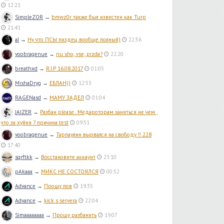
12:21
SimpleZOR
→
bmwz0r также был известен как Turp
21:41
aJ
→
Ну что ПСЫ пиздец вообще полный)
22:56
voobragenue
→
nu sho, vse, pizda?
22:20
breathxd
→
R.I.P 16.08.2017
01:05
MishaDryg
→
ЕБЛАН))
12:53
RAGENasd
→
МАМУ ЗАДЕЛ
01:04
JAIZER
→
Разбан please . Медароторам заняться не чем ,
что за хуйня ? причина test
09:51
voobragenue
→
Тарпаулин вырвался на свободу !! 228
17:40
sqrftkk
→
Восстановите аккаунт
23:10
pAkaaa
→
МИКС НЕ СОСТОЯЛСЯ
00:52
Advance
→
Прошу пов
19:35
Advance
→
kick s servera
22:04
Simaaaaaaaa
→
Прошу разбанить
19:07