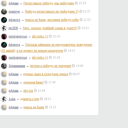
pAkaaa
→
Переставьте победу, мы победили
13:59
snakeye
→
Победу переставьте на (победили T)
01:37
Advance
→
микса не было, поставил победу себе
22:53
JAIZER
→
f4nt - игорек долбаеб снова в деле!!!!
11:51
voobragenue
→
del miks :):)
15:26
Advance
→
Проказа забанили за неадекватное поведение
(15 жалоб), а он играет по левым аккаунтом
14:13
voobragenue
→
del miks :):)
15:18
Simaaaaaaaa
→
потели а победу не получили
14:49
pAkaaa
→
админ ушел в середине микса
00:07
pAkaaa
→
причина бана?
17:43
pAkaaa
→
del plz
15:44
1uka
→
удалить стим
18:31
pAkaaa
→
микса не было
13:22