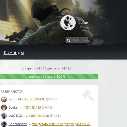
войти
Команды
закрыто 24 389 дисов из 24 392
раскрываемость 100%
РАЗБИРАЮТСЯ
Leo
→
UNBAN GENOCIDE.
16:27
Quaker
→
ASDASDASd
04:42
sAb0TaGe_
→
daite moderku
22:11
Dobermannn
→
Что делать если не подтверждает стим?