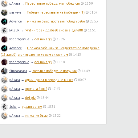
pAkaaa
→
Переставьте победу, мы победили
13:59
snakeye
→
Победу переставьте на (победили T)
01:37
Advance
→
микса не было, поставил победу себе
22:53
JAIZER
→
f4nt - игорек долбаеб снова в деле!!!!
11:51
voobragenue
→
del miks :):)
15:26
Advance
→
Проказа забанили за неадекватное поведение
(15 жалоб), а он играет по левым аккаунтом
14:13
voobragenue
→
del miks :):)
15:18
Simaaaaaaaa
→
потели а победу не получили
14:49
pAkaaa
→
админ ушел в середине микса
00:07
pAkaaa
→
причина бана?
17:43
pAkaaa
→
del plz
15:44
1uka
→
удалить стим
18:31
pAkaaa
→
микса не было
13:22