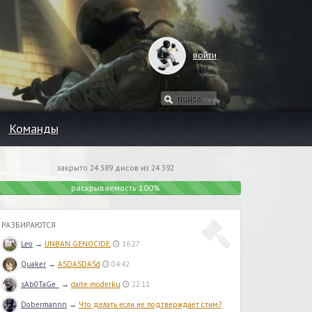
войти
Команды
закрыто 24 389 дисов из 24 392
раскрываемость 100%
РАЗБИРАЮТСЯ
Leo
→
UNBAN GENOCIDE.
16:27
Quaker
→
ASDASDASd
04:42
sAb0TaGe_
→
daite moderku
22:11
Dobermannn
→
Что делать если не подтверждает стим?