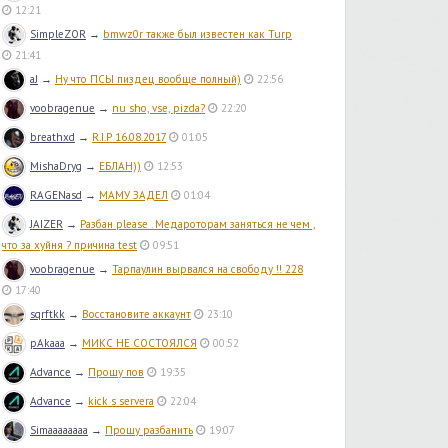
12:21
SimpleZOR
→
bmwz0r также был известен как Turp
21:41
aJ
→
Ну что ПСЫ пиздец вообще полный)
22:56
voobragenue
→
nu sho, vse, pizda?
22:20
breathxd
→
R.I.P 16.08.2017
01:05
MishaDryg
→
ЕБЛАН))
12:53
RAGENasd
→
МАМУ ЗАДЕЛ
01:04
JAIZER
→
Разбан please . Медароторам заняться не чем ,
что за хуйня ? причина test
09:51
voobragenue
→
Тарпаулин вырвался на свободу !! 228
17:40
sqrftkk
→
Восстановите аккаунт
23:10
pAkaaa
→
МИКС НЕ СОСТОЯЛСЯ
00:52
Advance
→
Прошу пов
19:35
Advance
→
kick s servera
22:04
Simaaaaaaaa
→
Прошу разбанить
19:07