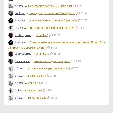
pAkaaa
→
Переставьте победу, мы победили
13:59
snakeye
→
Победу переставьте на (победили T)
01:37
Advance
→
микса не было, поставил победу себе
22:53
JAIZER
→
f4nt - игорек долбаеб снова в деле!!!!
11:51
voobragenue
→
del miks :):)
15:26
Advance
→
Проказа забанили за неадекватное поведение (15 жалоб), а
он играет по левым аккаунтом
14:13
voobragenue
→
del miks :):)
15:18
Simaaaaaaaa
→
потели а победу не получили
14:49
pAkaaa
→
админ ушел в середине микса
00:07
pAkaaa
→
причина бана?
17:43
pAkaaa
→
del plz
15:44
1uka
→
удалить стим
18:31
pAkaaa
→
микса не было
13:22