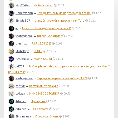
sAb0TaGe_
→
daite moderku
22:11
Dobermannn
→
Что делать если не подтверждает стим?
12:21
SimpleZOR
→
bmwz0r также был известен как Turp
21:41
aJ
→
Ну что ПСЫ пиздец вообще полный)
22:56
voobragenue
→
nu sho, vse, pizda?
22:20
breathxd
→
R.I.P 16.08.2017
01:05
MishaDryg
→
ЕБЛАН))
12:53
RAGENasd
→
МАМУ ЗАДЕЛ
01:04
JAIZER
→
Разбан please . Медароторам заняться не чем , что за хуйня ?
причина test
09:51
voobragenue
→
Тарпаулин вырвался на свободу !! 228
17:40
sqrftkk
→
Восстановите аккаунт
23:10
pAkaaa
→
МИКС НЕ СОСТОЯЛСЯ
00:52
Advance
→
Прошу пов
19:35
Advance
→
kick s servera
22:04
Simaaaaaaaa
→
Прошу разбанить
19:07