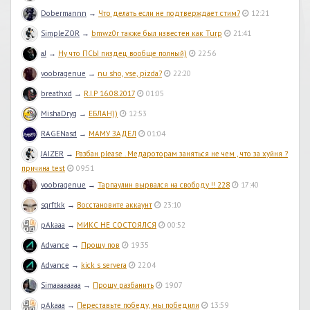
Dobermannn
→
Что делать если не подтверждает стим?
12:21
SimpleZOR
→
bmwz0r также был известен как Turp
21:41
aJ
→
Ну что ПСЫ пиздец вообще полный)
22:56
voobragenue
→
nu sho, vse, pizda?
22:20
breathxd
→
R.I.P 16.08.2017
01:05
MishaDryg
→
ЕБЛАН))
12:53
RAGENasd
→
МАМУ ЗАДЕЛ
01:04
JAIZER
→
Разбан please . Медароторам заняться не чем , что за хуйня ?
причина test
09:51
voobragenue
→
Тарпаулин вырвался на свободу !! 228
17:40
sqrftkk
→
Восстановите аккаунт
23:10
pAkaaa
→
МИКС НЕ СОСТОЯЛСЯ
00:52
Advance
→
Прошу пов
19:35
Advance
→
kick s servera
22:04
Simaaaaaaaa
→
Прошу разбанить
19:07
pAkaaa
→
Переставьте победу, мы победили
13:59