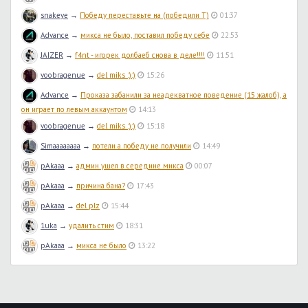
snakeye
→
Победу переставьте на (победили T)
01:37
Advance
→
микса не было, поставил победу себе
22:53
JAIZER
→
f4nt - игорек долбаеб снова в деле!!!!
11:51
voobragenue
→
del miks :):)
15:26
Advance
→
Проказа забанили за неадекватное поведение (15 жалоб), а
он играет по левым аккаунтом
14:13
voobragenue
→
del miks :):)
15:18
Simaaaaaaaa
→
потели а победу не получили
14:49
pAkaaa
→
админ ушел в середине микса
00:07
pAkaaa
→
причина бана?
17:43
pAkaaa
→
del plz
15:44
1uka
→
удалить стим
18:31
pAkaaa
→
микса не было
13:22