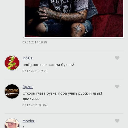
03.03.2017, 19:28
In3Ga
omfg поехали завтра бухать?
07.12.2011, 19:51
figzor
Открой глаза рузке, пора учить русский язык!
двоечник.
07.12.2011, 00:06
movier
:)