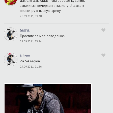
дак бля дак када? нуна вообще куданить
завалиться вечерком и зависнуть! даже к
применру в пивную арену
26.09.2011, 09:38
6aJIga
Простите за мое поведение.
25.09.2011, 23:24
Enhem
Za 54 region
25.09.2011, 21:36