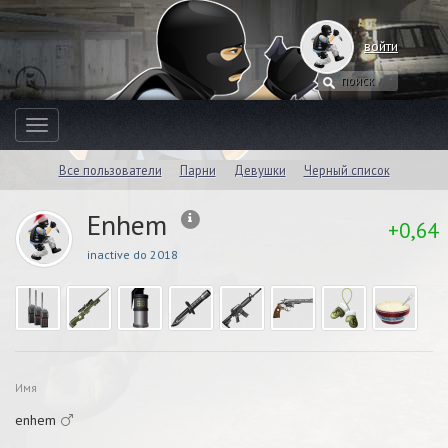
войти
Toggle
navigation
Все пользователи
Парни
Девушки
Черный список
Enhem
+0,64
inactive do 2018
Имя
enhem