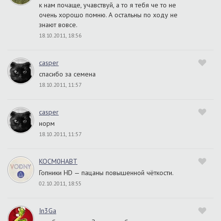
к нам почаще, учавствуй, а то я тебя че то не
очень хорошо помню. А остальны по ходу не
знают вовсе.
18.10.2011, 18:56
casper
спасибо за семена
18.10.2011, 11:57
casper
норм
18.10.2011, 11:57
KOCM0HABT
Гопники HD — пацаны повышенной чёткости.
02.10.2011, 18:55
In3Ga