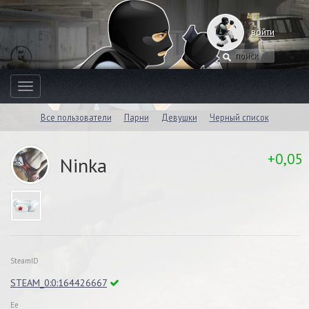
войти
Toggle
navigation
Все пользователи
Парни
Девушки
Черный список
+0,05
Ninka
SteamID
STEAM_0:0:164426667
Ее