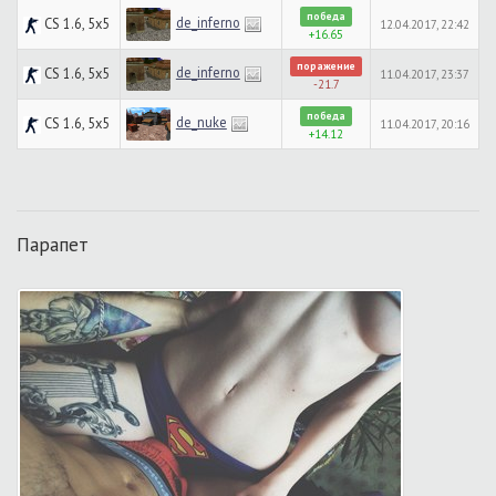
победа
de_inferno
CS 1.6, 5x5
12.04.2017, 22:42
+16.65
поражение
de_inferno
CS 1.6, 5x5
11.04.2017, 23:37
-21.7
победа
de_nuke
CS 1.6, 5x5
11.04.2017, 20:16
+14.12
Парапет