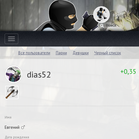
войти
Toggle
navigation
Все пользователи
Парни
Девушки
Черный список
+0,35
dias52
Имя
Евгений
Дата рождения