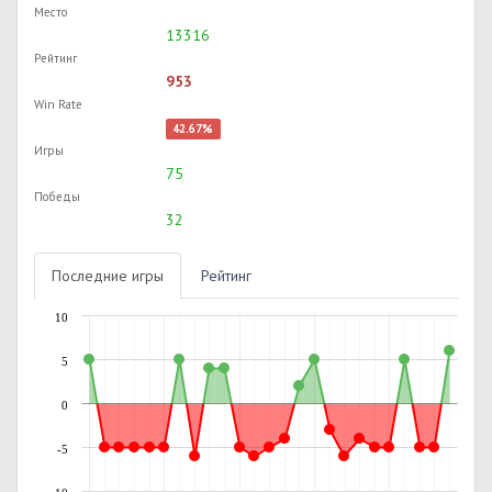
Место
13316
Рейтинг
953
Win Rate
42.67%
Игры
75
Победы
32
Последние игры
Рейтинг
10
5
0
-5