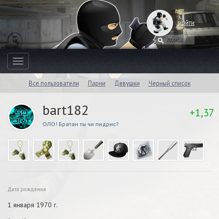
войти
Toggle
navigation
Все пользователи
Парни
Девушки
Черный список
bart182
+1,37
ОЛО! Братан ты чи пидрис?
Дата рождения
1 января 1970 г.