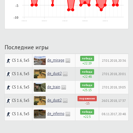
-5
-10
27.12.2015, 21:00
28.12.2015, 05:11
31.12.2015, 05:25
04.01.2016, 02:21
10.01.2016, 13:10
Последние игры
победа
de_mirage
CS 1.6, 5x5
27.01.2018, 20:36
+22.19
победа
de_dust2
CS 1.6, 5x5
27.01.2018, 20:01
+22.48
победа
de_train
CS 1.6, 5x5
27.01.2018, 19:05
+25.15
поражение
de_dust2
CS 1.6, 5x5
26.01.2018, 17:37
-15
победа
de_inferno
CS 1.6, 5x5
08.11.2017, 20:48
+22.5