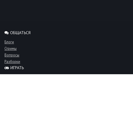
ОБЩАТЬСЯ
Блоги
Стримы
Вопросы
Разборки
ИГРАТЬ
Миксы
Рейтинги
Турниры
Серверы
СООБЩЕСТВО
Люди
Команды
Объявления
О проекте